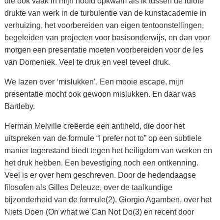
die ook vaak in mijn hoofd opkwam als ik tussen de idiote
drukte van werk in de turbulentie van de kunstacademie in
verhuizing, het voorbereiden van eigen tentoonstellingen,
begeleiden van projecten voor basisonderwijs, en dan voor
morgen een presentatie moeten voorbereiden voor de les
van Domeniek. Veel te druk en veel teveel druk.
We lazen over ‘mislukken’. Een mooie escape, mijn
presentatie mocht ook gewoon mislukken. En daar was
Bartleby.
Herman Melville creëerde een antiheld, die door het
uitspreken van de formule “I prefer not to” op een subtiele
manier tegenstand biedt tegen het heiligdom van werken en
het druk hebben. Een bevestiging noch een ontkenning.
Veel is er over hem geschreven. Door de hedendaagse
filosofen als Gilles Deleuze, over de taalkundige
bijzonderheid van de formule(2), Giorgio Agamben, over het
Niets Doen (On what we Can Not Do(3) en recent door